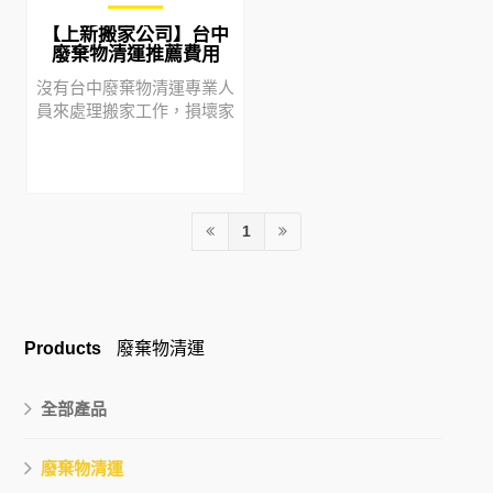
【上新搬家公司】台中
廢棄物清運推薦費用
沒有台中廢棄物清運專業人
員來處理搬家工作，損壞家
具和產生額外費用的可能性
就會增加。如果你發現物品
破損或丟失，將不會省錢！
自己搬家可能會浪費比你想
像的更多的時間和金錢。而
1
且，你真的確定自己有足夠
的能力在搬遷大型家具嗎？
上下樓梯怎麼辦？你可能有
很多朋友樂於為你提供所有
包裝方面的幫助，但是，即
Products
廢棄物清運
使你搬家後也想保留他們，
最好找一個信譽良好的台中
全部產品
廢棄物清運服務並讓專業人
士來處理。
廢棄物清運